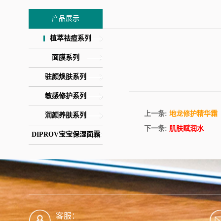
产品展示
植萃祛痘系列
面膜系列
驻颜焕肤系列
敏感修护系列
上一条:
地龙修护精华霜
润颜养肤系列
下一条:
肌肤赋润水
DIPROV宝宝保湿面霜
客服：